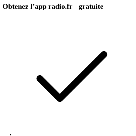
Obtenez l’app radio.fr gratuite