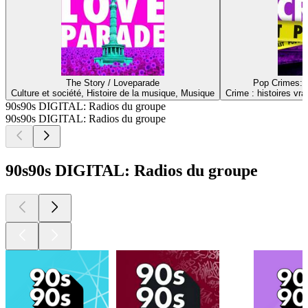
The Story / Loveparade
Pop Crimes: D
Culture et société, Histoire de la musique, Musique
Crime : histoires vra
90s90s DIGITAL: Radios du groupe
90s90s DIGITAL: Radios du groupe
90s90s DIGITAL: Radios du groupe