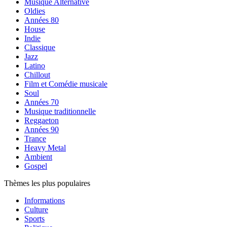
Musique Alternative
Oldies
Années 80
House
Indie
Classique
Jazz
Latino
Chillout
Film et Comédie musicale
Soul
Années 70
Musique traditionnelle
Reggaeton
Années 90
Trance
Heavy Metal
Ambient
Gospel
Thèmes les plus populaires
Informations
Culture
Sports