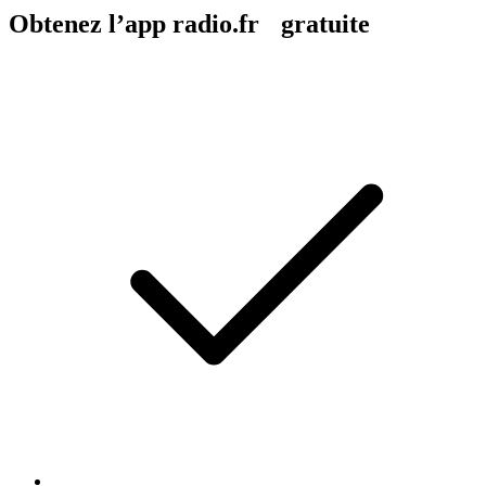
Obtenez l’app radio.fr gratuite