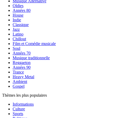
Musique Alternative
Oldies
Années 80
House
Indie
Classique
Jazz
Latino
Chillout
Film et Comédie musicale
Soul
Années 70
Musique traditionnelle
Reggaeton
Années 90
Trance
Heavy Metal
Ambient
Gospel
Thèmes les plus populaires
Informations
Culture
Sports