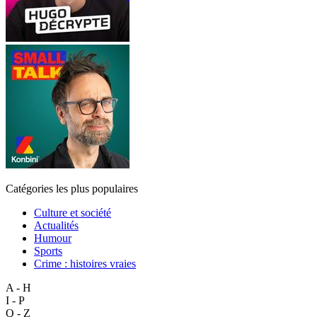
Catégories les plus populaires
Culture et société
Actualités
Humour
Sports
Crime : histoires vraies
A - H
I - P
Q - Z