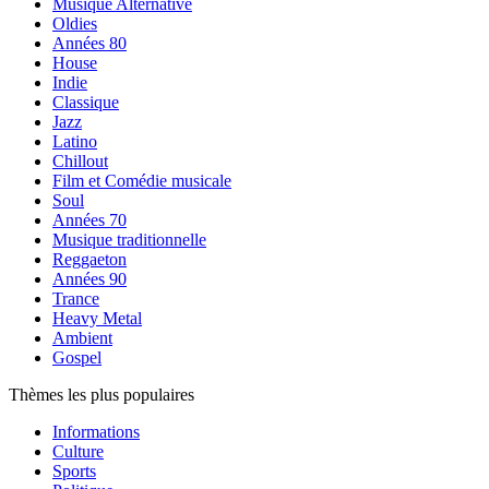
Musique Alternative
Oldies
Années 80
House
Indie
Classique
Jazz
Latino
Chillout
Film et Comédie musicale
Soul
Années 70
Musique traditionnelle
Reggaeton
Années 90
Trance
Heavy Metal
Ambient
Gospel
Thèmes les plus populaires
Informations
Culture
Sports