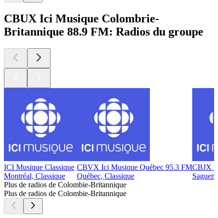
CBUX Ici Musique Colombrie-
Britannique 88.9 FM: Radios du groupe
ICI Musique Classique
CBVX Ici Musique Québec 95.3 FM
CBJX Ic
Montréal, Classique
Québec, Classique
Saguena
Plus de radios de Colombie-Britannique
Plus de radios de Colombie-Britannique