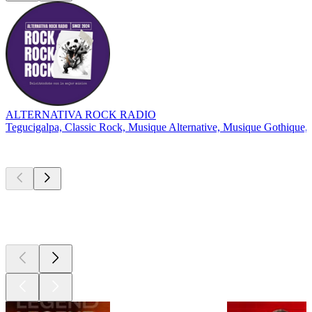
ALTERNATIVA ROCK RADIO
Tegucigalpa, Classic Rock, Musique Alternative, Musique Gothique,
Les meilleurs
podcasts
Les meilleurs
podcasts
Les meilleurs
podcasts