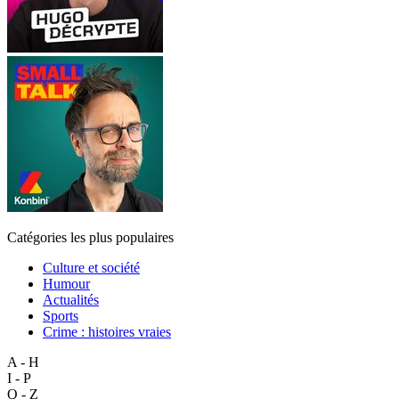
Catégories les plus populaires
Culture et société
Humour
Actualités
Sports
Crime : histoires vraies
A - H
I - P
Q - Z