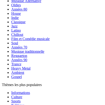
Musique Alternative
Oldies
Années 80
House
Indie
Classique
Jazz
Latino
Chillout
Film et Comédie musicale
Soul
Années 70
Musique traditionnelle
Reggaeton
Années 90
Trance
Heavy Metal
Ambient
Gospel
Thèmes les plus populaires
Informations
Culture
Sports