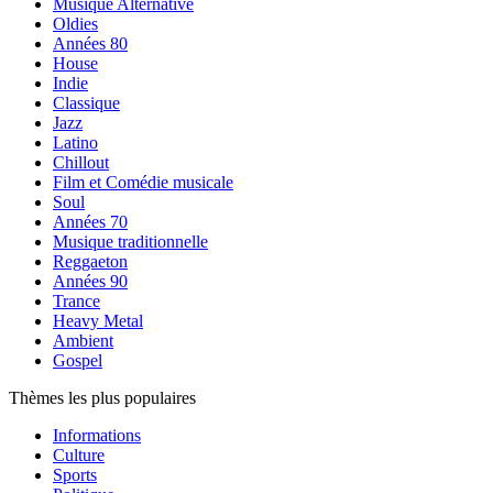
Musique Alternative
Oldies
Années 80
House
Indie
Classique
Jazz
Latino
Chillout
Film et Comédie musicale
Soul
Années 70
Musique traditionnelle
Reggaeton
Années 90
Trance
Heavy Metal
Ambient
Gospel
Thèmes les plus populaires
Informations
Culture
Sports