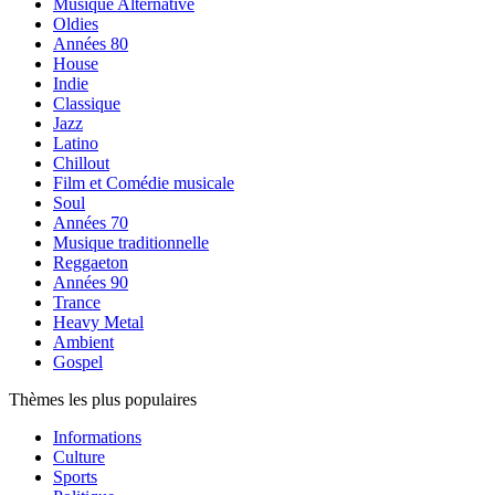
Musique Alternative
Oldies
Années 80
House
Indie
Classique
Jazz
Latino
Chillout
Film et Comédie musicale
Soul
Années 70
Musique traditionnelle
Reggaeton
Années 90
Trance
Heavy Metal
Ambient
Gospel
Thèmes les plus populaires
Informations
Culture
Sports