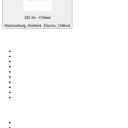
181.fm - Chilled
Harrisonburg, Ambient, Electro, Chillout
Top 100 sur
radio.fr
1
.
RTL
2
.
RMC Info Talk Sport
3
.
France Info
4
.
Europe 1
5
.
France Inter
6
.
Radio FREE DOM
7
.
NOSTALGIE
8
.
Tropiques FM
9
.
CHERIE FM
10
.
RTL2
Top 100 des podcasts en
France
1
.
LEGEND
2
.
Les Grosses Têtes