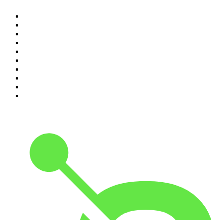
1
.
LEGEND
2
.
Les Grosses Têtes
3
.
L'After Foot
4
.
Hondelatte Raconte
5
.
Entrez dans l'Histoire
6
.
L'Heure Du Crime
7
.
Les grands dossiers de l'Histoire par Franck Ferrand
8
.
Transfert
9
.
HugoDécrypte - Actus et interviews
10
.
Small Talk - Konbini