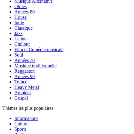
Musique Alternative
Oldies
Années 80
House
Indie
Classique
Jazz
Latino
Chillout
Film et Comédie musicale
Soul
Années 70
Musique traditionnelle
Reggaeton
Années 90
Trance
Heavy Metal
Ambient
Gospel
Thèmes les plus populaires
Informations
Culture
Sports