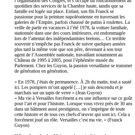
l’organisation des Congrès, et s’occupe du fonctionnement au
quotidien des services de la Chambre haute, tandis que sa
famille est logée sur place. Enfant, son fils Franck se
passionne pour la peinture napoléonienne en traversant les
galeries de l’Empire, parfois chaussé de patins à roulettes. La
veille de partir en vacances à l’été 1978, la voiture familiale,
stationnée dans une des cours intérieures, est endommagée
lors de l’attentat des indépendantistes bretons… Ce terrible
souvenir n’empêche pas Franck de suivre quelques années
plus tard la même voie que son père, devenant à son tour
agent de l’Assemblée nationale, travaillant notamment au
Château de 1995 à 2005, pour l’éphémère musée du
Parlement. Chez les Guyon, la passion versaillaise se transmet
de génération en génération.
« En 1978, j’étais de permanence. À 2h du matin, tout a sauté
ici. Les pompiers m’ont appelé […] je suis descendu et je
marchais sur un tapis de verre » (Jean Guyon)
« Ma vie à Versailles forcément a eu une influence sur ce goût
pour l’art et pour l’histoire. Lorsque vous vivez près de 30 ans
dans un bâtiment aussi prestigieux, on s’imprègne de toute
cette histoire et de tous ces chefs-d’œuvre qui sont ici. Cela a
forcément joué un rôle. Versailles c’est ma vie. » (Franck
Guyon)