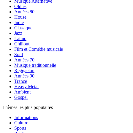
Musique Alternative
Oldies
Années 80
House
Indie
Classique
Jazz
Latino
Chillout
Film et Comédie musicale
Soul
Années 70
Musique traditionnelle
Reggaeton
Années 90
Trance
Heavy Metal
Ambient
Gospel
Thèmes les plus populaires
Informations
Culture
Sports