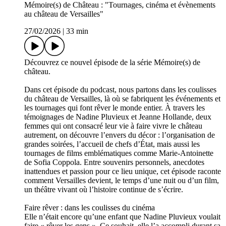
Mémoire(s) de Château : "Tournages, cinéma et évènements
au château de Versailles"
27/02/2026
|
33 min
Découvrez ce nouvel épisode de la série Mémoire(s) de
château.
Dans cet épisode du podcast, nous partons dans les coulisses
du château de Versailles, là où se fabriquent les événements et
les tournages qui font rêver le monde entier. À travers les
témoignages de Nadine Pluvieux et Jeanne Hollande, deux
femmes qui ont consacré leur vie à faire vivre le château
autrement, on découvre l’envers du décor : l’organisation de
grandes soirées, l’accueil de chefs d’État, mais aussi les
tournages de films emblématiques comme Marie-Antoinette
de Sofia Coppola. Entre souvenirs personnels, anecdotes
inattendues et passion pour ce lieu unique, cet épisode raconte
comment Versailles devient, le temps d’une nuit ou d’un film,
un théâtre vivant où l’histoire continue de s’écrire.
Faire rêver : dans les coulisses du cinéma
Elle n’était encore qu’une enfant que Nadine Pluvieux voulait
faire « rêver les gens ». Ce souhait, elle l’a accompli durant sa