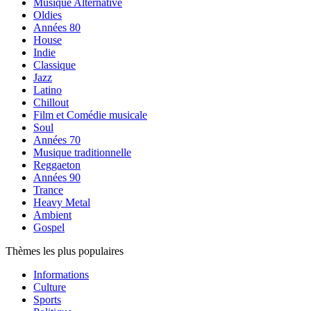
Musique Alternative
Oldies
Années 80
House
Indie
Classique
Jazz
Latino
Chillout
Film et Comédie musicale
Soul
Années 70
Musique traditionnelle
Reggaeton
Années 90
Trance
Heavy Metal
Ambient
Gospel
Thèmes les plus populaires
Informations
Culture
Sports