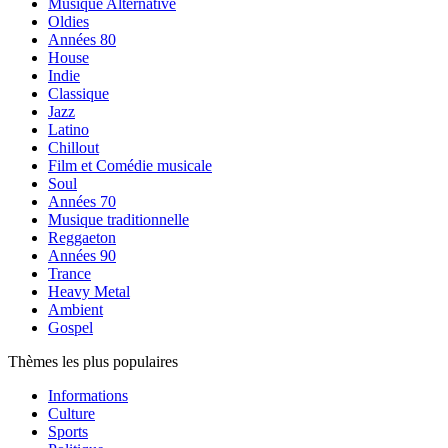
Musique Alternative
Oldies
Années 80
House
Indie
Classique
Jazz
Latino
Chillout
Film et Comédie musicale
Soul
Années 70
Musique traditionnelle
Reggaeton
Années 90
Trance
Heavy Metal
Ambient
Gospel
Thèmes les plus populaires
Informations
Culture
Sports