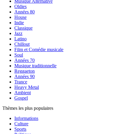
Musique Alternative
Oldies
Années 80
House
Indie
Classique
Jazz
Latino
Chillout
Film et Comédie musicale
Soul
Années 70
Musique traditionnelle
Reggaeton
Années 90
Trance
Heavy Metal
Ambient
Gospel
Thèmes les plus populaires
Informations
Culture
Sports