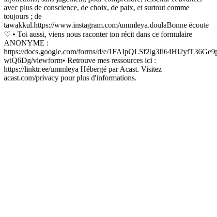
avec plus de conscience, de choix, de paix, et surtout comme
toujours ; de
tawakkul.https://www.instagram.com/ummleya.doulaBonne écoute
♡ • Toi aussi, viens nous raconter ton récit dans ce formulaire
ANONYME :
https://docs.google.com/forms/d/e/1FAIpQLSf2lg3Ii64Hl2yfT36
wiQ6Dg/viewform• Retrouve mes ressources ici :
https://linktr.ee/ummleya Hébergé par Acast. Visitez
acast.com/privacy pour plus d'informations.
Site web du podcast