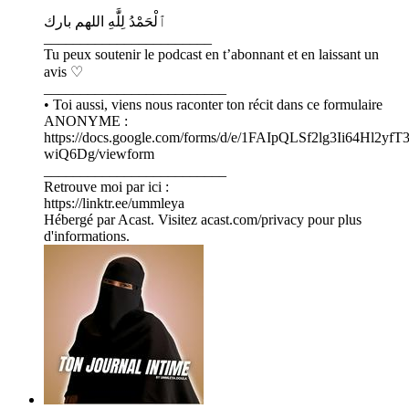
ٱلْحَمْدُ لِلَّٰهِ اللهم بارك
_______________________
Tu peux soutenir le podcast en t’abonnant et en laissant un
avis ♡
_________________________
• Toi aussi, viens nous raconter ton récit dans ce formulaire
ANONYME :
https://docs.google.com/forms/d/e/1FAIpQLSf2lg3Ii64Hl2
wiQ6Dg/viewform
_________________________
Retrouve moi par ici :
https://linktr.ee/ummleya
Hébergé par Acast. Visitez acast.com/privacy pour plus
d'informations.