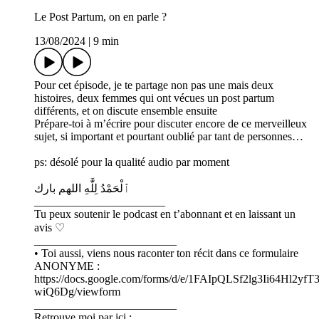
Le Post Partum, on en parle ?
13/08/2024
|
9 min
Pour cet épisode, je te partage non pas une mais deux
histoires, deux femmes qui ont vécues un post partum
différents, et on discute ensemble ensuite
Prépare-toi à m’écrire pour discuter encore de ce merveilleux
sujet, si important et pourtant oublié par tant de personnes…
ps: désolé pour la qualité audio par moment
ٱلْحَمْدُ لِلَّٰهِ اللهم بارك
_______________________
Tu peux soutenir le podcast en t’abonnant et en laissant un
avis ♡
_________________________
• Toi aussi, viens nous raconter ton récit dans ce formulaire
ANONYME :
https://docs.google.com/forms/d/e/1FAIpQLSf2lg3Ii64Hl2
wiQ6Dg/viewform
_________________________
Retrouve moi par ici :