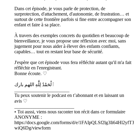
Dans cet épisode, je vous parle de protection, de
surprotection, d'attachement, d'autonomie, de frustration… et
surtout de cette frontière parfois si fine entre accompagner son
enfant et faire à sa place.
À travers des exemples concrets du quotidien et beaucoup de
bienveillance, je vous propose une réflexion avec moi, sans
jugement pour nous aider à élever des enfants confiants,
capables… tout en restant leur base de sécurité.
J'espère que cet épisode vous fera réfléchir autant qu'il m'a fait
réfléchir en l'enregistrant.
Bonne écoute. ♡
ٱلْحَمْدُ لِلَّٰهِ اللهم بارك
_______________________
Tu peux soutenir le podcast en t’abonnant et en laissant un
avis ♡
_________________________
• Toi aussi, viens nous raconter ton récit dans ce formulaire
ANONYME :
https://docs.google.com/forms/d/e/1FAIpQLSf2lg3Ii64Hl2
wiQ6Dg/viewform
_________________________