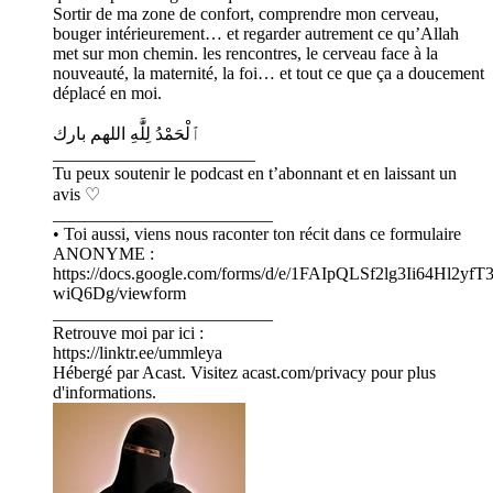
Sortir de ma zone de confort, comprendre mon cerveau,
bouger intérieurement… et regarder autrement ce qu’Allah
met sur mon chemin. les rencontres, le cerveau face à la
nouveauté, la maternité, la foi… et tout ce que ça a doucement
déplacé en moi.
ٱلْحَمْدُ لِلَّٰهِ اللهم بارك
_______________________
Tu peux soutenir le podcast en t’abonnant et en laissant un
avis ♡
_________________________
• Toi aussi, viens nous raconter ton récit dans ce formulaire
ANONYME :
https://docs.google.com/forms/d/e/1FAIpQLSf2lg3Ii64Hl2
wiQ6Dg/viewform
_________________________
Retrouve moi par ici :
https://linktr.ee/ummleya
Hébergé par Acast. Visitez acast.com/privacy pour plus
d'informations.