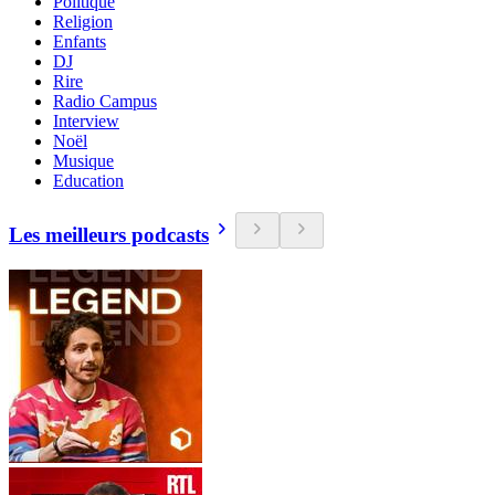
Politique
Religion
Enfants
DJ
Rire
Radio Campus
Interview
Noël
Musique
Education
Les meilleurs podcasts