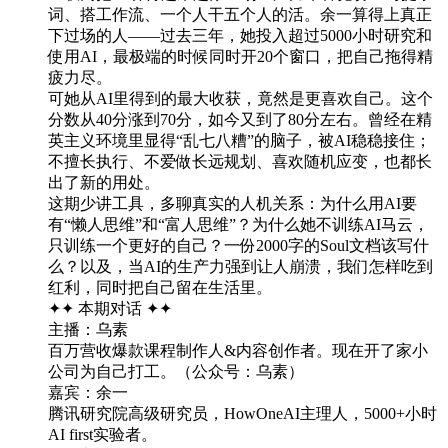
词、搭工作流、一个人干五个人的活。余一算得上真正
下过场的人——过去三年，她投入超过5000小时研究和
使用AI，最极端的时候同时开20个窗口，把自己拖得精
疲力尽。
可她从AI里得到的最大收获，竟然是更喜欢自己。这个
分数从40分涨到70分，如今又到了80分左右。曾经在精
英主义环境里显得“乱七八糟”的脑子，被AI稳稳接住；
不擅长执行、不爱做长远规划、喜欢随机应变，也都长
出了新的用处。
这期少讲工具，多聊真实的人机关系：为什么用AI要
有“懒人思维”和“富人思维”？为什么她不训练AI马云，
只训练一个更好的自己？一份2000字的Soul文档该写什
么？以及，当AI的生产力强到让人崩溃，我们怎样吃到
红利，同时把自己留在生活里。
✦✦ 本期对话 ✦✦
主播：乌素
百万营收爆款课程制作人&内容创作者。现在开了家小
公司为自己打工。（公众号：乌素）
嘉宾：余一
腾讯研究院高级研究员，HowOneAI主理人，5000+小时
AI first实验者。