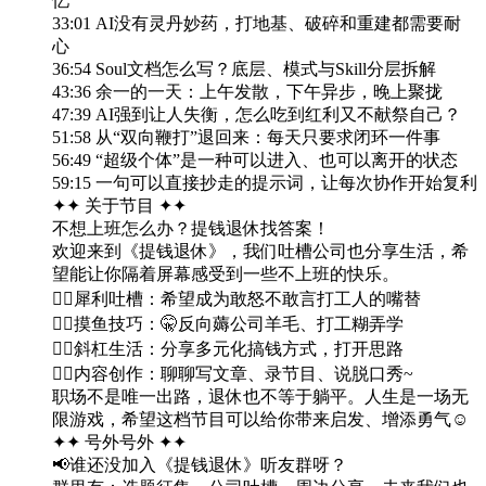
忆
33:01 AI没有灵丹妙药，打地基、破碎和重建都需要耐
心
36:54 Soul文档怎么写？底层、模式与Skill分层拆解
43:36 余一的一天：上午发散，下午异步，晚上聚拢
47:39 AI强到让人失衡，怎么吃到红利又不献祭自己？
51:58 从“双向鞭打”退回来：每天只要求闭环一件事
56:49 “超级个体”是一种可以进入、也可以离开的状态
59:15 一句可以直接抄走的提示词，让每次协作开始复利
✦✦ 关于节目 ✦✦
不想上班怎么办？提钱退休找答案！
欢迎来到《提钱退休》，我们吐槽公司也分享生活，希
望能让你隔着屏幕感受到一些不上班的快乐。
👉🏻犀利吐槽：希望成为敢怒不敢言打工人的嘴替
👉🏻摸鱼技巧：🤫反向薅公司羊毛、打工糊弄学
👉🏻斜杠生活：分享多元化搞钱方式，打开思路
👉🏻内容创作：聊聊写文章、录节目、说脱口秀~
职场不是唯一出路，退休也不等于躺平。人生是一场无
限游戏，希望这档节目可以给你带来启发、增添勇气☺️
✦✦ 号外号外 ✦✦
📢谁还没加入《提钱退休》听友群呀？