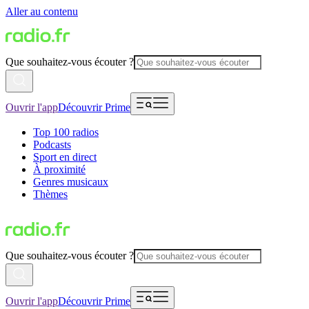
Aller au contenu
Que souhaitez-vous écouter ?
Ouvrir l'app
Découvrir Prime
Top 100 radios
Podcasts
Sport en direct
À proximité
Genres musicaux
Thèmes
Que souhaitez-vous écouter ?
Ouvrir l'app
Découvrir Prime