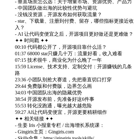
- 垂直场景怎么选：关于增量市场、资源优势、产品力
- 中国团队做出海的比较性优势与避坑
- 没钱没资源，开源发布如何获取流量？
- star、下载量、注册到付费、留存，哪些指标更接近收
入？
- AI 让代码变便宜之后，开源项目更好做还是更难做？
✦✦ 时间戳 ✦✦
00:10 代码都公开了，开源项目靠什么活？
01:37 68000 star只赚几十万：流量好看，收入难看
07:15 技术很牛，商业化为什么晚了一年
15:59 License、技术支持、定制交付：开源赚钱的几条
路
23:36 小团队别抢大赛道，先把垂直切口打穿
29:44 免费版和付费版，边界怎么画
34:03 中国团队出海的隐藏优势
38:54 开源发布前，先准备好这6件事
55:53 转化没跑通，曝光越大越危险
59:27 AI让代码变便宜，开源更要精耕细作
✦✦ 相关链接 ✦✦
- 生姜 Iris 小报童专栏 / 出海增长系统课：
- Gingiris主页：Gingiris.com
- Skills合集：https://gingiris.tools/skills/