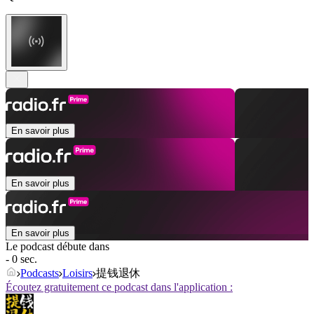
En savoir plus
En savoir plus
En savoir plus
Le podcast débute dans
- 0 sec.
Podcasts
Loisirs
提钱退休
Écoutez gratuitement ce podcast dans l'application :