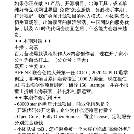
如果你正在做 AI 产品、开源项目、出海工具，或者单
纯好奇互联网世界里“免费”怎么赚钱，务必收听本期，
打开视野。我们会聊开源项目的收入模式、小团队怎么
切垂直场景、出海获客的脏活累活、中国团队的服务优
势，以及 AI 时代代码变便宜之后，什么能力会越来越
贵。
✦✦ 本期对话 ✦✦
主播：乌素
百万营收爆款课程制作人&内容创作者。现在开了家小
公司为自己打工。（公众号：乌素）
嘉宾：生姜 Iris
AFFiNE 联合创始人兼第一任 COO；2020 年 PhD 退学
创业，参与项目累计融资接近 1000 万美金。现在担任
AI 与出海创业项目顾问，辅导 150+ startups，并在小报
童上拆解出海获客、转化和社群运营。
✦✦ 本期你会听到 ✦✦
- 68000 star 的明星开源项目，商业化结果是？
- 开源代码公开之后，企业为什么还愿意付费？
- Open Core、Fully Open Source、商业 license、定制服务
分别怎么赚钱
- 小团队做 toB，怎样避免被一个大客户拖成“高级外包”