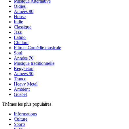
Musique Alternative
Oldies
Années 80
House
Indie
Classique
Jazz
Latino
Chillout
Film et Comédie musicale
Soul
Années 70
Musique traditionnelle
Reggaeton
Années 90
Trance
Heavy Metal
Ambient
Gospel
Thèmes les plus populaires
Informations
Culture
Sports