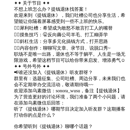
✦✦ 关于节目 ✦✦
不想上班怎么办？提钱退休找答案！
欢迎来到《提钱退休》，我们吐槽公司也分享生活，希
望能让你隔着屏幕感受到一些不上班的快乐。
👉🏻犀利吐槽：希望成为敢怒不敢言打工人的嘴替
👉🏻摸鱼技巧：🤫反向薅公司羊毛、打工糊弄学
👉🏻斜杠生活：分享多元化搞钱方式，打开思路
👉🏻内容创作：聊聊写文章、录节目、说脱口秀~
职场不是唯一出路，退休也不等于躺平。人生是一场无
限游戏，希望这档节目可以给你带来启发、增添勇气☺️
✦✦ 号外号外 ✦✦
📢谁还没加入《提钱退休》听友群呀？
群里有：选题征集、公司吐槽、周边分享，未来我们也
会不定期举办交流活动，敬请期待哦~~
欢迎添加乌素微信：sonora_wusu，备注【提钱退休】
为了营造更好的讨论环境，我们准备了两个小问题，请
在添加乌素微信后回答：
听了《提钱退休》哪期节目决定加入听友群？这期播客
打动你的点是什么？
你希望听到《提钱退休》聊哪个话题？