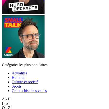
Catégories les plus populaires
Actualités
Humour
Culture et société
Sports
Crime : histoires vraies
A - H
I - P
Q - Z