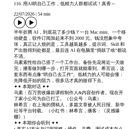
116. 用AI哄自己工作，低精力人群都试试！真香～
22/07/2026
|
54 min
半年折腾 AI，到底花了多少钱？一台 Mac mini、一个移
动硬盘，软件订阅加起来不到 2000 元。钱没想象中夸
张，真正让人烦的是，工具越装越多，提示词、Skill 和
产出散得到处都是，最后连 AI 在电脑里“捣鼓了啥”都说
不清。
乌素索性给自己搭了一个工作台。备份先花将近一天做
完；播客做到哪一步，打开页面就能看到。希言说，这
套东西有点像“哄自己去工作”。低精力的人可能会懂：
先降低开始的阻力，很多活才真的做得下去。
✦✦ 本期对话 ✦✦
乌素：百万营收爆款课程制作人&内容创作者。现在开
了家小公司为自己打工。（公众号：乌素）
林希言：在上海的撰稿人，多篇文章被人民日报、新华
社等平台转载。（小红书：林希言，播客：《灵感爆
棚》）
✦✦ 本期你会听到 ✦✦
• 真实AI支出与订阅策略：硬件、月费、测试成本怎么