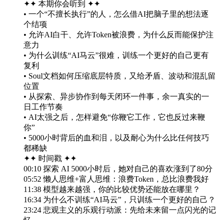
✦✦ 本期你会听到 ✦✦
• 一个“不擅长执行”的人，怎么借AI把脑子里的想法逐
个结项
• 允许AI白干、允许Token被浪费，为什么反而能保护注
意力
• 为什么训练“AI马云”很难，训练一个更好的自己更有
复利
• Soul文档如何压缩底层特质，又给矛盾、波动和混乱留
位置
• 从探索、异步协作到每天闭环一件事，余一真实的一
日工作节奏
• AI太强之后，怎样避免“你鞭它工作，它也反过来鞭
你”
• 5000小时背后的血和泪，以及耐心为什么比任何技巧
都稀缺
✦✦ 时间戳 ✦✦
00:10 探索 AI 5000小时后，她对自己的喜欢涨到了80分
05:52 懒人思维+富人思维：浪费Token，总比浪费我好
11:38 模型越来越强，你的比较优势还能放在哪里？
16:34 为什么不训练“AI马云”，只训练一个更好的自己？
23:24 悲观主义的乐观行动派：先给未来留一点闪光的记