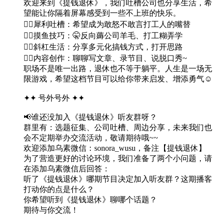
欢迎来到《提钱退休》，我们吐槽公司也分享生活，希
望能让你隔着屏幕感受到一些不上班的快乐。
👉🏻犀利吐槽：希望成为敢怒不敢言打工人的嘴替
👉🏻摸鱼技巧：🤫反向薅公司羊毛、打工糊弄学
👉🏻斜杠生活：分享多元化搞钱方式，打开思路
👉🏻内容创作：聊聊写文章、录节目、说脱口秀~
职场不是唯一出路，退休也不等于躺平。人生是一场无
限游戏，希望这档节目可以给你带来启发、增添勇气☺️
✦✦ 号外号外 ✦✦
📢谁还没加入《提钱退休》听友群呀？
群里有：选题征集、公司吐槽、周边分享，未来我们也
会不定期举办交流活动，敬请期待哦~~
欢迎添加乌素微信：sonora_wusu，备注【提钱退休】
为了营造更好的讨论环境，我们准备了两个小问题，请
在添加乌素微信后回答：
听了《提钱退休》哪期节目决定加入听友群？这期播客
打动你的点是什么？
你希望听到《提钱退休》聊哪个话题？
期待与你交流！