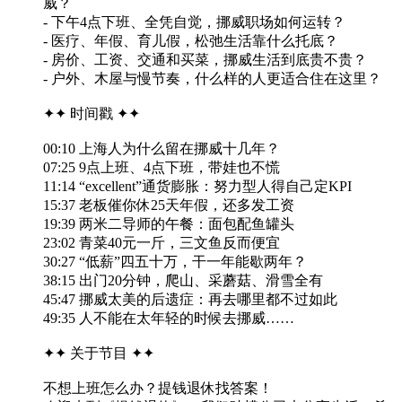
威？
- 下午4点下班、全凭自觉，挪威职场如何运转？
- 医疗、年假、育儿假，松弛生活靠什么托底？
- 房价、工资、交通和买菜，挪威生活到底贵不贵？
- 户外、木屋与慢节奏，什么样的人更适合住在这里？
✦✦ 时间戳 ✦✦
00:10 上海人为什么留在挪威十几年？
07:25 9点上班、4点下班，带娃也不慌
11:14 “excellent”通货膨胀：努力型人得自己定KPI
15:37 老板催你休25天年假，还多发工资
19:39 两米二导师的午餐：面包配鱼罐头
23:02 青菜40元一斤，三文鱼反而便宜
30:27 “低薪”四五十万，干一年能歇两年？
38:15 出门20分钟，爬山、采蘑菇、滑雪全有
45:47 挪威太美的后遗症：再去哪里都不过如此
49:35 人不能在太年轻的时候去挪威……
✦✦ 关于节目 ✦✦
不想上班怎么办？提钱退休找答案！