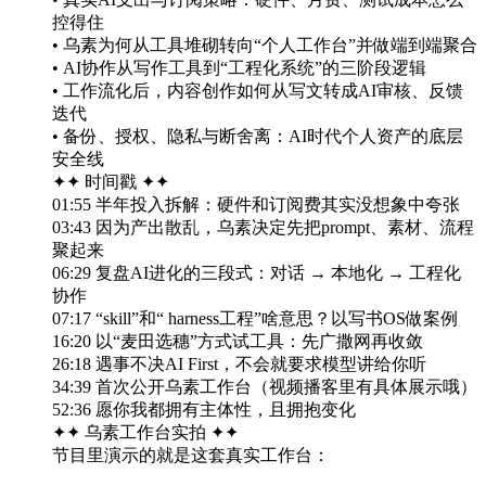
控得住
• 乌素为何从工具堆砌转向“个人工作台”并做端到端聚合
• AI协作从写作工具到“工程化系统”的三阶段逻辑
• 工作流化后，内容创作如何从写文转成AI审核、反馈
迭代
• 备份、授权、隐私与断舍离：AI时代个人资产的底层
安全线
✦✦ 时间戳 ✦✦
01:55 半年投入拆解：硬件和订阅费其实没想象中夸张
03:43 因为产出散乱，乌素决定先把prompt、素材、流程
聚起来
06:29 复盘AI进化的三段式：对话 → 本地化 → 工程化
协作
07:17 “skill”和“ harness工程”啥意思？以写书OS做案例
16:20 以“麦田选穗”方式试工具：先广撒网再收敛
26:18 遇事不决AI First，不会就要求模型讲给你听
34:39 首次公开乌素工作台（视频播客里有具体展示哦）
52:36 愿你我都拥有主体性，且拥抱变化
✦✦ 乌素工作台实拍 ✦✦
节目里演示的就是这套真实工作台：