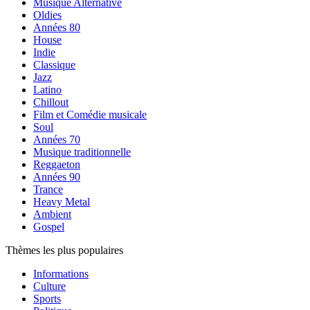
Musique Alternative
Oldies
Années 80
House
Indie
Classique
Jazz
Latino
Chillout
Film et Comédie musicale
Soul
Années 70
Musique traditionnelle
Reggaeton
Années 90
Trance
Heavy Metal
Ambient
Gospel
Thèmes les plus populaires
Informations
Culture
Sports