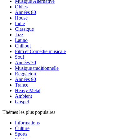
Musique Alternative
Oldies
Années 80
House
Indie
Classique
Jazz
Latino
Chillout
Film et Comédie musicale
Soul
Années 70
Musique traditionnelle
Reggaeton
Années 90
Trance
Heavy Metal
Ambient
Gospel
Thèmes les plus populaires
Informations
Culture
Sports