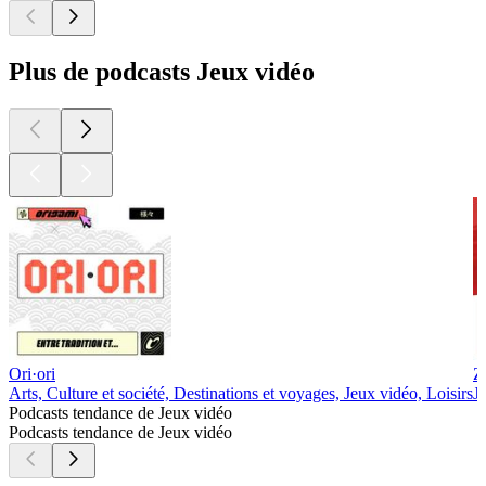
Plus de podcasts Jeux vidéo
Ori·ori
Z
Arts, Culture et société, Destinations et voyages, Jeux vidéo, Loisirs
J
Podcasts tendance de Jeux vidéo
Podcasts tendance de Jeux vidéo