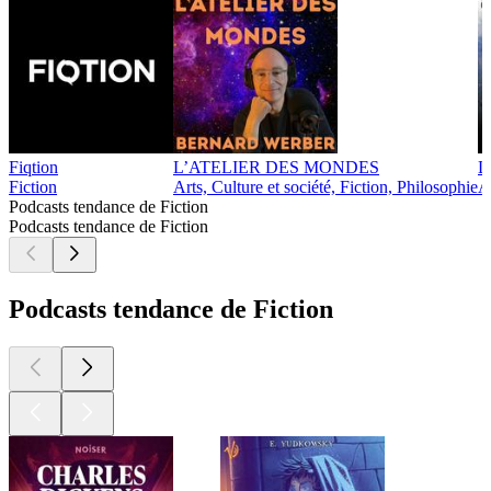
Fiqtion
L’ATELIER DES MONDES
L
Fiction
Arts, Culture et société, Fiction, Philosophie
A
Podcasts tendance de Fiction
Podcasts tendance de Fiction
Podcasts tendance de Fiction