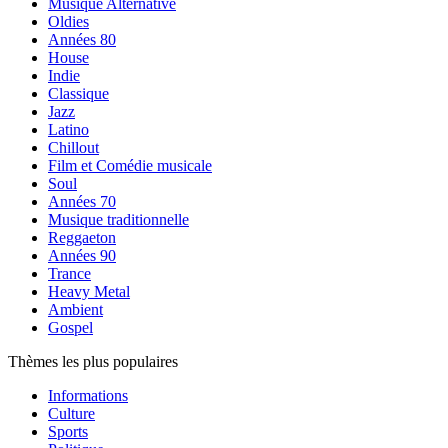
Musique Alternative
Oldies
Années 80
House
Indie
Classique
Jazz
Latino
Chillout
Film et Comédie musicale
Soul
Années 70
Musique traditionnelle
Reggaeton
Années 90
Trance
Heavy Metal
Ambient
Gospel
Thèmes les plus populaires
Informations
Culture
Sports