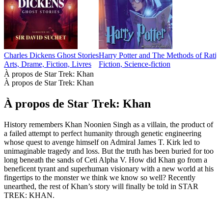
Charles Dickens Ghost Stories
Harry Potter and The Methods of Rati
Arts, Drame, Fiction, Livres
Fiction, Science-fiction
À propos de Star Trek: Khan
À propos de Star Trek: Khan
À propos de Star Trek: Khan
History remembers Khan Noonien Singh as a villain, the product of
a failed attempt to perfect humanity through genetic engineering
whose quest to avenge himself on Admiral James T. Kirk led to
unimaginable tragedy and loss. But the truth has been buried for too
long beneath the sands of Ceti Alpha V. How did Khan go from a
beneficent tyrant and superhuman visionary with a new world at his
fingertips to the monster we think we know so well? Recently
unearthed, the rest of Khan’s story will finally be told in STAR
TREK: KHAN.
Site web du podcast