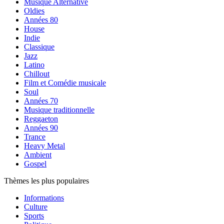
Musique Alternative
Oldies
Années 80
House
Indie
Classique
Jazz
Latino
Chillout
Film et Comédie musicale
Soul
Années 70
Musique traditionnelle
Reggaeton
Années 90
Trance
Heavy Metal
Ambient
Gospel
Thèmes les plus populaires
Informations
Culture
Sports