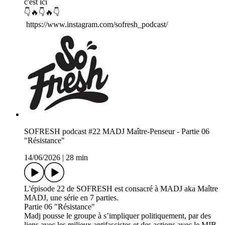
c'est ici
👇🔥👇🔥👇
https://www.instagram.com/sofresh_podcast/
SOFRESH podcast #22 MADJ Maître-Penseur - Partie 06
"Résistance"
14/06/2026
|
28 min
L'épisode 22 de SOFRESH est consacré à MADJ aka Maître
MADJ, une série en 7 parties.
Partie 06 "Résistance"
Madj pousse le groupe à s’impliquer politiquement, par des
liens avec les milieux antifascistes et des actions avec le MIB