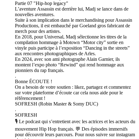
Partie 07 "Hip-hop legacy"
L’aventure Assassin est derrière lui, Madj se lance dans de
nouvelles aventures.
Suite à son implication dans le merchandising pour Assassin
Productions, il est embauché par Goeland gros fabricant de
merch pour des artistes.
En 2018, pour Universal, Madj sélectionne les titres de la
compilation hommage à Motown “Motor city” sortie en
vinyle puis participe à l’exposition “Dancing in the streets”
aux rencontres photographiques de Arles.
En 2024, avec son ami photographe Alain Garnier, ils
montent l’expo photo “Rewind” qui rend hommage aux
pionniers du rap français.
.
Bonne ÉCOUTE !
On a besoin de votre soutien : likez, partagez et commentez
sur votre plateforme d’écoute car cela nous aide pour le
référencement !
SOFRESH (Robin Master & Somy DUC)
.
SOFRESH
🎙️ Le podcast qui s’entretient avec les actrices et les acteurs du
mouvement Hip Hop français. 💬 Des épisodes immersifs
pour découvrir leurs parcours. Pour nous suivre sur instagram