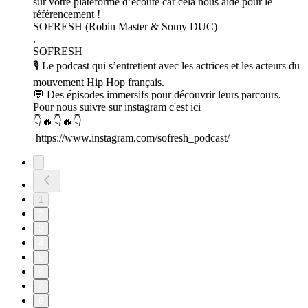
sur votre plateforme d’écoute car cela nous aide pour le
référencement !
SOFRESH (Robin Master & Somy DUC)
.
SOFRESH
🎙️ Le podcast qui s’entretient avec les actrices et les acteurs du
mouvement Hip Hop français.
💬 Des épisodes immersifs pour découvrir leurs parcours.
Pour nous suivre sur instagram c'est ici
👇🔥👇🔥👇
https://www.instagram.com/sofresh_podcast/
1
2
3
4
5
6
7
8