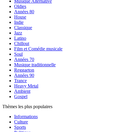
Musique Alternative
Oldies
Années 80
House
Indie
Classique
Jazz
Latino
Chillout
Film et Comédie musicale
Soul
Années 70
Musique traditionnelle
Reggaeton
Années 90
Trance
Heavy Metal
Ambient
Gospel
Thèmes les plus populaires
Informations
Culture
Sports