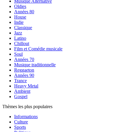
Musique Alternative
Oldies
Années 80
House
Indie
Classique
Jazz
Latino
Chillout
Film et Comédie musicale
Soul
Années 70
Musique traditionnelle
Reggaeton
Années 90
Trance
Heavy Metal
Ambient
Gospel
Thèmes les plus populaires
Informations
Culture
Sports