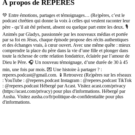
À propos de REPÈRES
💚 Entre émotions, partages et témoignages… (Re)pères, c’est le
podcast chrétien qui donne la voix à celles qui veulent raconter leur
père - qu’il ait été présent, absent ou quelque part entre les deux. 🎙️
Animés par Gladys, passionnée par les nouveaux médias et portée
par sa foi en Jésus, chaque épisode propose des récits authentiques
et des échanges vrais, à cœur ouvert. Avec une même quête : mieux
comprendre la place du père dans la vie d’une fille et plonger dans
toute la richesse de cette relation fondatrice, éclairée par l’amour de
Dieu le Père. 🎧 Un nouveau témoignage, d’une durée de 30 à 45
min, une fois par mois. 💌 Une histoire à partager ? :
reperes.podcast@gmail.com. 📱Retrouvez (Re)pères sur les réseaux
: YouTube : @reperes.podcast Instagram : @reperes.podcast TikTok
: @reperes.podcast Hébergé par Acast. Visitez acast.com/privacy
(https://acast.com/privacy) pour plus d'informations. Hébergé par
Ausha. Visitez ausha.co/fr/politique-de-confidentialite pour plus
d'informations.
Site web du podcast