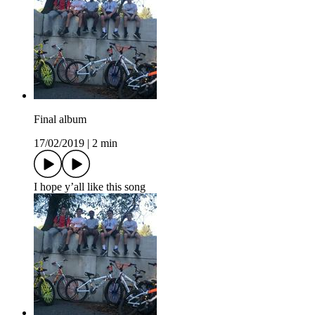
Final album
17/02/2019
|
2 min
I hope y’all like this song