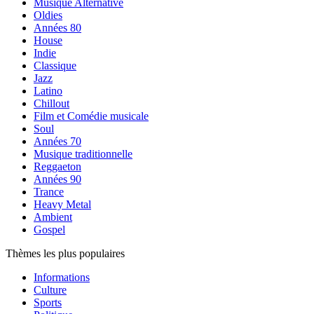
Musique Alternative
Oldies
Années 80
House
Indie
Classique
Jazz
Latino
Chillout
Film et Comédie musicale
Soul
Années 70
Musique traditionnelle
Reggaeton
Années 90
Trance
Heavy Metal
Ambient
Gospel
Thèmes les plus populaires
Informations
Culture
Sports