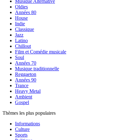
Musique Alternative
Oldies
Années 80
House
Indie
Classique
Jazz
Latino
Chillout
Film et Comédie musicale
Soul
Années 70
Musique traditionnelle
Reggaeton
Années 90
Trance
Heavy Metal
Ambient
Gospel
Thèmes les plus populaires
Informations
Culture
Sports