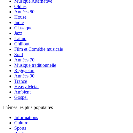
Musique Alternative
Oldies
Années 80
House
Indie
Classique
Jazz
Latino
Chillout
Film et Comédie musicale
Soul
Années 70
Musique traditionnelle
Reggaeton
Années 90
Trance
Heavy Metal
Ambient
Gospel
Thèmes les plus populaires
Informations
Culture
Sports