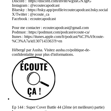
Discord : https://discord.com/invite/wgxkGN3grG
Instagram : @ecoutecapodcast
Bluesky : https://bsky.app/profile/ecoutecapodcast.bsky.social
X/Twitter : @ecoute_ca
Facebook : ecoutecapodcast
Pour me contacter : ecoutecapodcast@gmail.com
Podmust : https://podmust.com/podcast/ecoute-ca/
Itunes : https://itunes.apple.com/fr/podcast/%C3%A9coute-
%C3%A7a/id1307143363?l=en
Hébergé par Ausha. Visitez ausha.co/politique-de-
confidentialite pour plus d'informations.
Ep 144 : Super Cover Battle 44 (2ème (et meilleure) partie)