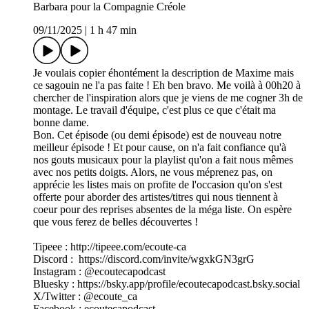
Barbara pour la Compagnie Créole
09/11/2025
|
1 h 47 min
Je voulais copier éhontément la description de Maxime mais
ce sagouin ne l'a pas faite ! Eh ben bravo. Me voilà à 00h20 à
chercher de l'inspiration alors que je viens de me cogner 3h de
montage. Le travail d'équipe, c'est plus ce que c'était ma
bonne dame.
Bon. Cet épisode (ou demi épisode) est de nouveau notre
meilleur épisode ! Et pour cause, on n'a fait confiance qu'à
nos gouts musicaux pour la playlist qu'on a fait nous mêmes
avec nos petits doigts. Alors, ne vous méprenez pas, on
apprécie les listes mais on profite de l'occasion qu'on s'est
offerte pour aborder des artistes/titres qui nous tiennent à
coeur pour des reprises absentes de la méga liste. On espère
que vous ferez de belles découvertes !
Tipeee : http://tipeee.com/ecoute-ca
Discord : https://discord.com/invite/wgxkGN3grG
Instagram : @ecoutecapodcast
Bluesky : https://bsky.app/profile/ecoutecapodcast.bsky.social
X/Twitter : @ecoute_ca
Facebook : ecoutecapodcast