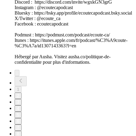
Discord : https://discord.com/invite/wgxkGN3grG
Instagram : @ecoutecapodcast
Bluesky : https://bsky.app/profile/ecoutecapodcast.bsky.social
X/Twitter : @ecoute_ca
Facebook : ecoutecapodcast
Podmust : https://podmust.com/podcast/ecoute-ca/
Itunes : https://itunes.apple.com/fr/podcast/%C3%A9coute-
%C3%A7a/id1307143363?l=en
Hébergé par Ausha. Visitez ausha.co/politique-de-
confidentialite pour plus d'informations.
1
2
3
4
5
6
7
8