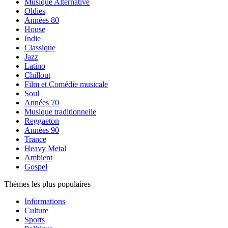
Musique Alternative
Oldies
Années 80
House
Indie
Classique
Jazz
Latino
Chillout
Film et Comédie musicale
Soul
Années 70
Musique traditionnelle
Reggaeton
Années 90
Trance
Heavy Metal
Ambient
Gospel
Thèmes les plus populaires
Informations
Culture
Sports