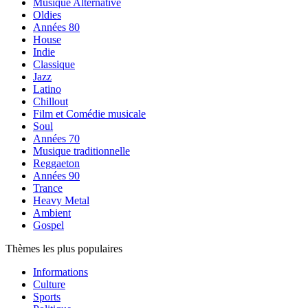
Musique Alternative
Oldies
Années 80
House
Indie
Classique
Jazz
Latino
Chillout
Film et Comédie musicale
Soul
Années 70
Musique traditionnelle
Reggaeton
Années 90
Trance
Heavy Metal
Ambient
Gospel
Thèmes les plus populaires
Informations
Culture
Sports