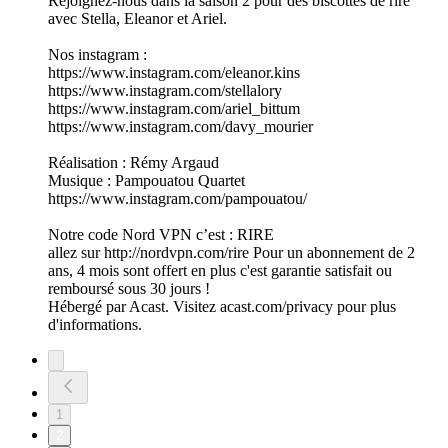
Rejoignez-nous dans la saison 2 pour des biscottes de rire
avec Stella, Eleanor et Ariel.
Nos instagram :
https://www.instagram.com/eleanor.kins
https://www.instagram.com/stellalory
https://www.instagram.com/ariel_bittum
https://www.instagram.com/davy_mourier
Réalisation : Rémy Argaud
Musique : Pampouatou Quartet
https://www.instagram.com/pampouatou/
Notre code Nord VPN c’est : RIRE
allez sur http://nordvpn.com/rire Pour un abonnement de 2
ans, 4 mois sont offert en plus c'est garantie satisfait ou
remboursé sous 30 jours !
Hébergé par Acast. Visitez acast.com/privacy pour plus
d'informations.
1
2