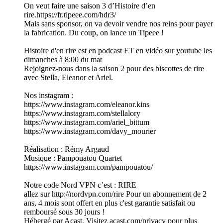
On veut faire une saison 3 d’Histoire d’en
rire.https://fr.tipeee.com/hdr3/
Mais sans sponsor, on va devoir vendre nos reins pour payer
la fabrication. Du coup, on lance un Tipeee !
Histoire d'en rire est en podcast ET en vidéo sur youtube les
dimanches à 8:00 du mat
Rejoignez-nous dans la saison 2 pour des biscottes de rire
avec Stella, Eleanor et Ariel.
Nos instagram :
https://www.instagram.com/eleanor.kins
https://www.instagram.com/stellalory
https://www.instagram.com/ariel_bittum
https://www.instagram.com/davy_mourier
Réalisation : Rémy Argaud
Musique : Pampouatou Quartet
https://www.instagram.com/pampouatou/
Notre code Nord VPN c’est : RIRE
allez sur http://nordvpn.com/rire Pour un abonnement de 2
ans, 4 mois sont offert en plus c'est garantie satisfait ou
remboursé sous 30 jours !
Hébergé par Acast. Visitez acast.com/privacy pour plus