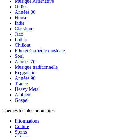
Musique Alternative
Oldies
Années 80
House
Indie
Classique
Jazz
Latino
Chillout
Film et Comédie musicale
Soul
Années 70
Musique traditionnelle
Reggaeton
Années 90
Trance
Heavy Metal
Ambient
Gospel
Thèmes les plus populaires
Informations
Culture
Sports