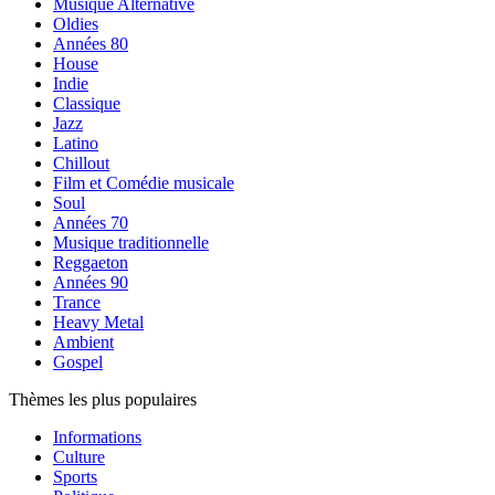
Musique Alternative
Oldies
Années 80
House
Indie
Classique
Jazz
Latino
Chillout
Film et Comédie musicale
Soul
Années 70
Musique traditionnelle
Reggaeton
Années 90
Trance
Heavy Metal
Ambient
Gospel
Thèmes les plus populaires
Informations
Culture
Sports