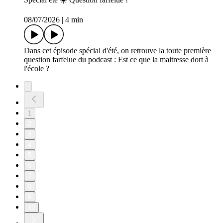
08/07/2026
|
4 min
Dans cet épisode spécial d'été, on retrouve la toute première
question farfelue du podcast : Est ce que la maitresse dort à
l'école ?
1
2
3
4
5
6
7
8
9
10