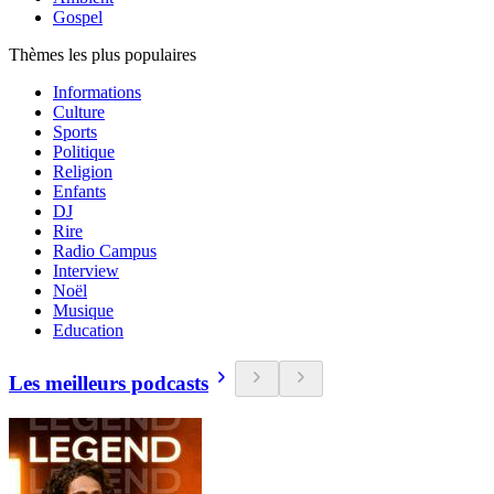
Gospel
Thèmes les plus populaires
Informations
Culture
Sports
Politique
Religion
Enfants
DJ
Rire
Radio Campus
Interview
Noël
Musique
Education
Les meilleurs podcasts