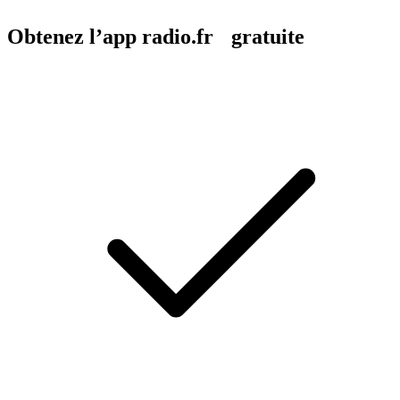
Obtenez l’app radio.fr gratuite