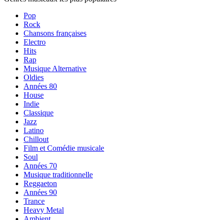
Pop
Rock
Chansons françaises
Electro
Hits
Rap
Musique Alternative
Oldies
Années 80
House
Indie
Classique
Jazz
Latino
Chillout
Film et Comédie musicale
Soul
Années 70
Musique traditionnelle
Reggaeton
Années 90
Trance
Heavy Metal
Ambient