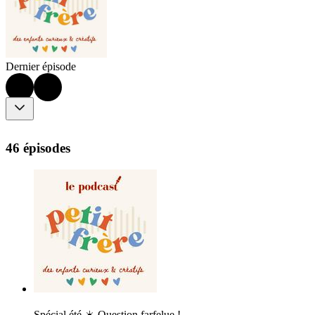
Dernier épisode
46 épisodes
Spécial été ☀️ Question farfelue !