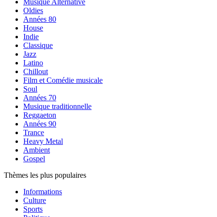
Musique Alternative
Oldies
Années 80
House
Indie
Classique
Jazz
Latino
Chillout
Film et Comédie musicale
Soul
Années 70
Musique traditionnelle
Reggaeton
Années 90
Trance
Heavy Metal
Ambient
Gospel
Thèmes les plus populaires
Informations
Culture
Sports