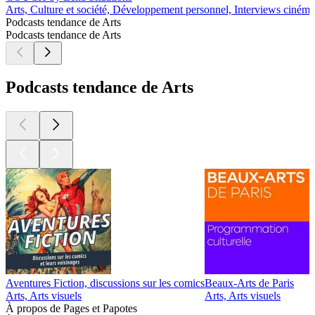
Arts, Culture et société, Développement personnel, Interviews cinéma
Podcasts tendance de Arts
Podcasts tendance de Arts
Podcasts tendance de Arts
Aventures Fiction, discussions sur les comics
Beaux-Arts de Paris
D
Arts, Arts visuels
Arts, Arts visuels
A
À propos de Pages et Papotes