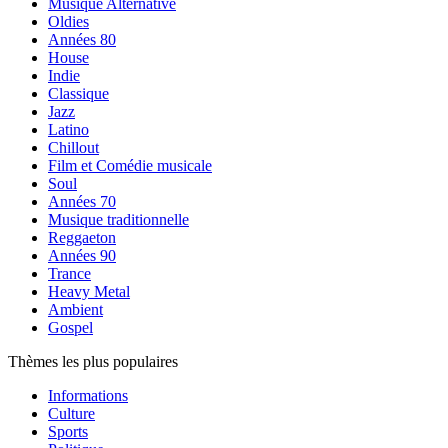
Musique Alternative
Oldies
Années 80
House
Indie
Classique
Jazz
Latino
Chillout
Film et Comédie musicale
Soul
Années 70
Musique traditionnelle
Reggaeton
Années 90
Trance
Heavy Metal
Ambient
Gospel
Thèmes les plus populaires
Informations
Culture
Sports