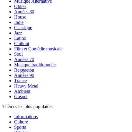
Musique Alternative
Oldies
Années 80
House
Indie
Classique
Jazz
Latino
Chillout
Film et Comédie musicale
Soul
Années 70
Musique traditionnelle
Reggaeton
Années 90
Trance
Heavy Metal
Ambient
Gospel
Thèmes les plus populaires
Informations
Culture
Sports