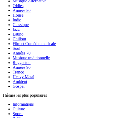
Musique Alternative
Oldies
Années 80
House
Indie
Classique
Jazz
Latino
Chillout
Film et Comédie musicale
Soul
Années 70
Musique traditionnelle
Reggaeton
Années 90
Trance
Heavy Metal
Ambient
Gospel
Thèmes les plus populaires
Informations
Culture
Sports