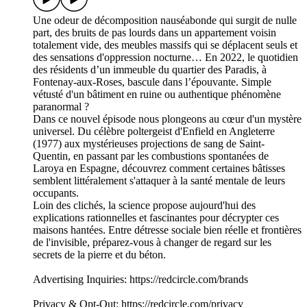
Une odeur de décomposition nauséabonde qui surgit de nulle
part, des bruits de pas lourds dans un appartement voisin
totalement vide, des meubles massifs qui se déplacent seuls et
des sensations d'oppression nocturne… En 2022, le quotidien
des résidents d’un immeuble du quartier des Paradis, à
Fontenay-aux-Roses, bascule dans l’épouvante. Simple
vétusté d'un bâtiment en ruine ou authentique phénomène
paranormal ?
Dans ce nouvel épisode nous plongeons au cœur d'un mystère
universel. Du célèbre poltergeist d'Enfield en Angleterre
(1977) aux mystérieuses projections de sang de Saint-
Quentin, en passant par les combustions spontanées de
Laroya en Espagne, découvrez comment certaines bâtisses
semblent littéralement s'attaquer à la santé mentale de leurs
occupants.
Loin des clichés, la science propose aujourd'hui des
explications rationnelles et fascinantes pour décrypter ces
maisons hantées. Entre détresse sociale bien réelle et frontières
de l'invisible, préparez-vous à changer de regard sur les
secrets de la pierre et du béton.
Advertising Inquiries: https://redcircle.com/brands
Privacy & Opt-Out: https://redcircle.com/privacy