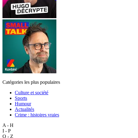
Catégories les plus populaires
Culture et société
Sports
Humour
Actualités
Crime : histoires vraies
A - H
I - P
Q - Z