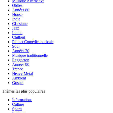
Musique Alternative
Oldies
Années 80
House
Indie
Classique
Jazz
Latino
Chillout
Film et Comédie musicale
Soul
Années 70
Musique traditionnelle
Reggaeton
Années 90
Trance
Heavy Metal
Ambient
Gospel
Thèmes les plus populaires
Informations
Culture
Sports