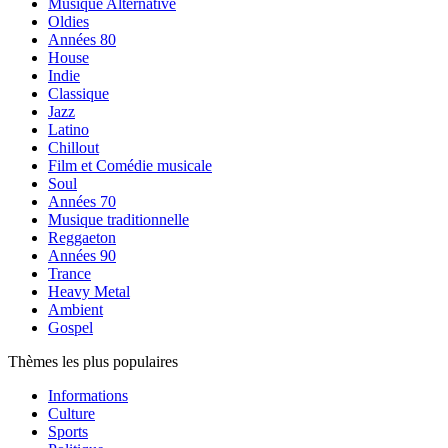
Musique Alternative
Oldies
Années 80
House
Indie
Classique
Jazz
Latino
Chillout
Film et Comédie musicale
Soul
Années 70
Musique traditionnelle
Reggaeton
Années 90
Trance
Heavy Metal
Ambient
Gospel
Thèmes les plus populaires
Informations
Culture
Sports