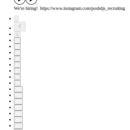
We're hiring! https://www.instagram.com/poshdjs_recruiting
1
2
3
4
5
6
7
8
9
10
11
20
30
40
50
60