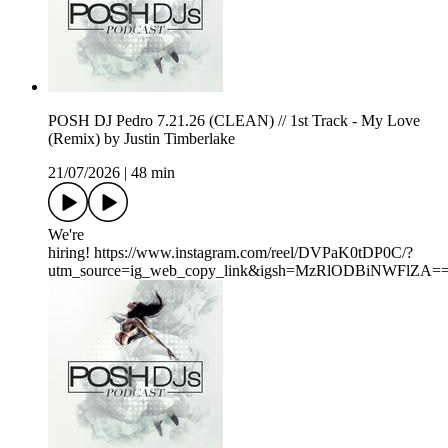
POSH DJ Pedro 7.21.26 (CLEAN) // 1st Track - My Love
(Remix) by Justin Timberlake
21/07/2026
|
48 min
We're
hiring! https://www.instagram.com/reel/DVPaK0tDP0C/?
utm_source=ig_web_copy_link&igsh=MzRlODBiNWFlZA=