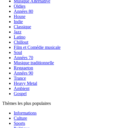
Musique Alternative
Oldies
Années 80
House
Indie
Classique
Jazz
Latino
Chillout
Film et Comédie musicale
Soul
Années 70
Musique traditionnelle
Reggaeton
Années 90
Trance
Heavy Metal
Ambient
Gospel
Thèmes les plus populaires
Informations
Culture
Sports