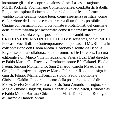
incontrare gli altri e scoprire qualcosa di sé. La sesta stagione di
MUBI Podcast: Voci Italiane Contemporanee, condotta da Isabella
Ragonese, esplora il cinema on the road in tutte le sue forme: il
viaggio come crescita, come fuga, come esperienza artistica, come
esplorazione della mente e come ricerca di un futuro possibile.
Cinque conversazioni con protagoniste e protagonisti del cinema e
della cultura italiana per raccontare come il cinema trasformi ogni
strada in una storia e ogni spostamento in un cambiamento.
CREDITS CINEMA ON THE ROAD è la sesta stagione di MUBI
Podcast: Voci Italiane Contemporanee, un podcast di MUBI Italia in
collaborazione con Chora Media. Condotto e scritto da Isabella
Ragonese con la collaborazione di Tommaso De Lorenzis. La cura
editoriale è di: Marco Villa In redazione: Valeria Luzi L’art director
è: Pablo Martìn Gli Executive Producers sono: Efe Cakarel, Elodie
Fagan, Simona Montemurro, Sara Zanardo, Carola Maag, Ilaria
Celeghin Il project manager è: Marco Paltrinieri Il sound design è a
cura di: Filippo MainardiFonici di studio: Paolo Salomone e
Christian Galdini Il coordinamento della post produzione è di:
Matteo Scelsa Social Media a cura di: Sara Zanardo Si ringraziano
Meg e Vittorio Lingiardi, Ilaria Gaspari e Valerio Mieli, Brunori Sas
e Fabio Mollo, Barbara Chichiarelli e Marta Del Grandi, Rodrigo
d’Erasmo e Daniele Vicari.
Site web du podcast