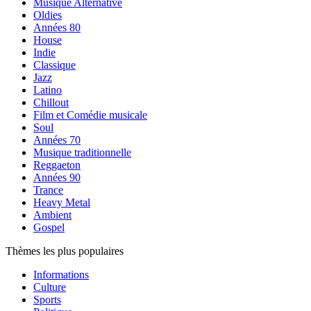
Musique Alternative
Oldies
Années 80
House
Indie
Classique
Jazz
Latino
Chillout
Film et Comédie musicale
Soul
Années 70
Musique traditionnelle
Reggaeton
Années 90
Trance
Heavy Metal
Ambient
Gospel
Thèmes les plus populaires
Informations
Culture
Sports