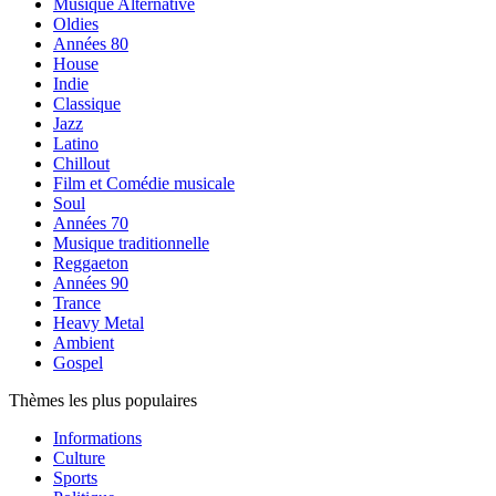
Musique Alternative
Oldies
Années 80
House
Indie
Classique
Jazz
Latino
Chillout
Film et Comédie musicale
Soul
Années 70
Musique traditionnelle
Reggaeton
Années 90
Trance
Heavy Metal
Ambient
Gospel
Thèmes les plus populaires
Informations
Culture
Sports