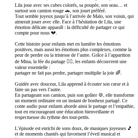
Lila joue avec ses cubes colorés, sa poupée, son seau… et
surtout son camion rouge 🚗, son jouet préféré.
Tout semble joyeux jusqu’à l’arrivée de Malo, son voisin, qui
aimerait jouer avec elle. Face à l’hésitation de Lila, une
émotion délicate apparaît : la difficulté de partager ce qui
compte pour nous 💔.
Cette histoire pour enfants met en lumière les émotions
positives, mais aussi les émotions plus complexes, comme la
peur de perdre ou la tristesse de l’autre. Grâce à l’apparition
de Mina, la fée du partage 🧚‍♀️, les enfants découvrent une
valeur essentielle :
partager ne fait pas perdre, partager multiplie la joie 🌈.
Guidée avec douceur, Lila apprend à écouter son cœur et à
faire un pas vers l’autre.
En partageant son camion, puis son goûter 🍪, elle transforme
un moment ordinaire en un instant de bonheur partagé. Ce
conte audio pour enfants aborde ainsi le partage et l’empathie,
tout en encourageant une éducation bienveillante et
respectueuse du rythme des tout-petits.
L’épisode est enrichi de sons doux, de musiques joyeuses 🎵
et de moments chantés qui favorisent l’éveil musical et