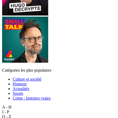
Catégories les plus populaires
Culture et société
Humour
Actualités
Sports
Crime : histoires vraies
A - H
I - P
Q - Z