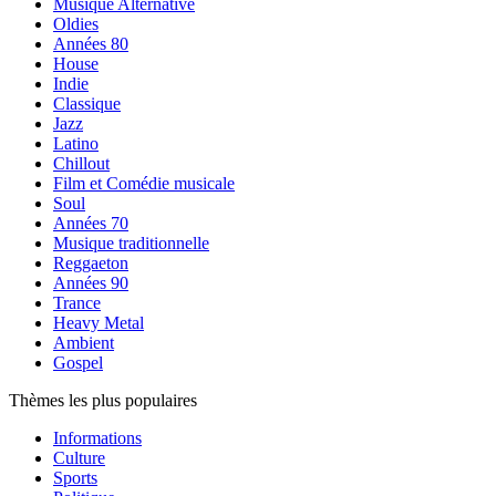
Musique Alternative
Oldies
Années 80
House
Indie
Classique
Jazz
Latino
Chillout
Film et Comédie musicale
Soul
Années 70
Musique traditionnelle
Reggaeton
Années 90
Trance
Heavy Metal
Ambient
Gospel
Thèmes les plus populaires
Informations
Culture
Sports