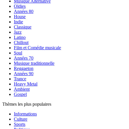
Musique Alternative
Oldies
Années 80
House
Indie
Classique
Jazz
Latino
Chillout
Film et Comédie musicale
Soul
Années 70
Musique traditionnelle
Reggaeton
Années 90
Trance
Heavy Metal
Ambient
Gospel
Thèmes les plus populaires
Informations
Culture
Sports