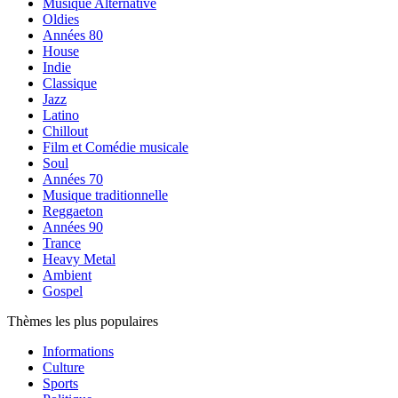
Musique Alternative
Oldies
Années 80
House
Indie
Classique
Jazz
Latino
Chillout
Film et Comédie musicale
Soul
Années 70
Musique traditionnelle
Reggaeton
Années 90
Trance
Heavy Metal
Ambient
Gospel
Thèmes les plus populaires
Informations
Culture
Sports