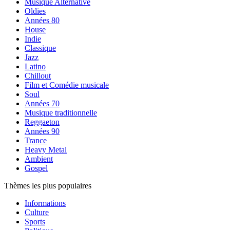
Musique Alternative
Oldies
Années 80
House
Indie
Classique
Jazz
Latino
Chillout
Film et Comédie musicale
Soul
Années 70
Musique traditionnelle
Reggaeton
Années 90
Trance
Heavy Metal
Ambient
Gospel
Thèmes les plus populaires
Informations
Culture
Sports