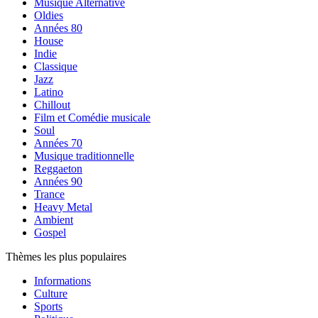
Musique Alternative
Oldies
Années 80
House
Indie
Classique
Jazz
Latino
Chillout
Film et Comédie musicale
Soul
Années 70
Musique traditionnelle
Reggaeton
Années 90
Trance
Heavy Metal
Ambient
Gospel
Thèmes les plus populaires
Informations
Culture
Sports