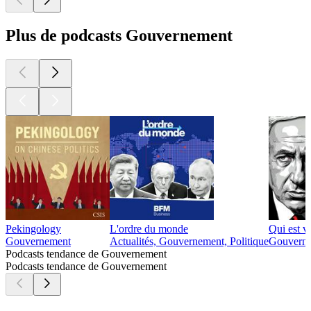
Plus de podcasts Gouvernement
Pekingology
L'ordre du monde
Qui est 
Gouvernement
Actualités, Gouvernement, Politique
Gouvern
Podcasts tendance de Gouvernement
Podcasts tendance de Gouvernement