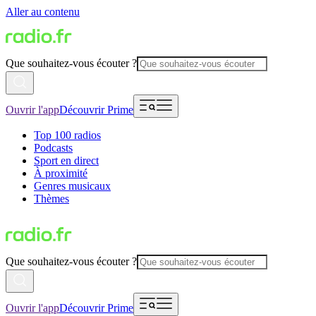
Aller au contenu
Que souhaitez-vous écouter ?
Ouvrir l'app
Découvrir Prime
Top 100 radios
Podcasts
Sport en direct
À proximité
Genres musicaux
Thèmes
Que souhaitez-vous écouter ?
Ouvrir l'app
Découvrir Prime