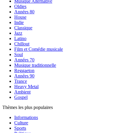
Musique Alternative
Oldies
Années 80
House
Indie
Classique
Jazz
Latino
Chillout
Film et Comédie musicale
Soul
Années 70
Musique traditionnelle
Reggaeton
Années 90
Trance
Heavy Metal
Ambient
Gospel
Thèmes les plus populaires
Informations
Culture
Sports