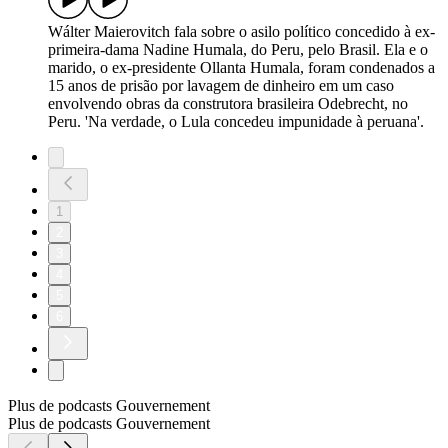
Wálter Maierovitch fala sobre o asilo político concedido à ex-
primeira-dama Nadine Humala, do Peru, pelo Brasil. Ela e o
marido, o ex-presidente Ollanta Humala, foram condenados a
15 anos de prisão por lavagem de dinheiro em um caso
envolvendo obras da construtora brasileira Odebrecht, no
Peru. 'Na verdade, o Lula concedeu impunidade à peruana'.
1
2
3
4
5
6
Plus de podcasts Gouvernement
Plus de podcasts Gouvernement