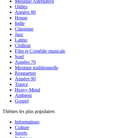
Musique Alternative
Oldies
Années 80
House
Indie
Classique
Jazz
Latino
Chillout
Film et Comédie musicale
Soul
Années 70
Musique traditionnelle
Reggaeton
Années 90
Trance
Heavy Metal
Ambient
Gospel
Thèmes les plus populaires
Informations
Culture
Sports