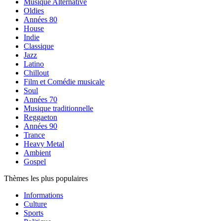
Musique Alternative
Oldies
Années 80
House
Indie
Classique
Jazz
Latino
Chillout
Film et Comédie musicale
Soul
Années 70
Musique traditionnelle
Reggaeton
Années 90
Trance
Heavy Metal
Ambient
Gospel
Thèmes les plus populaires
Informations
Culture
Sports