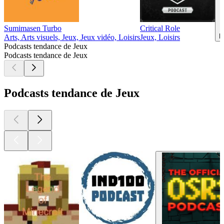
Sumimasen Turbo
Critical Role
H
Arts, Arts visuels, Jeux, Jeux vidéo, Loisirs
Jeux, Loisirs
Podcasts tendance de Jeux
Podcasts tendance de Jeux
Podcasts tendance de Jeux