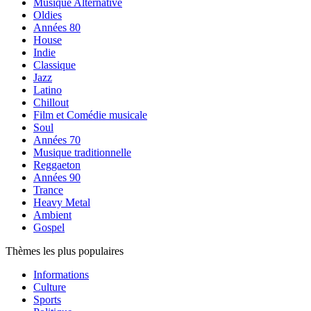
Musique Alternative
Oldies
Années 80
House
Indie
Classique
Jazz
Latino
Chillout
Film et Comédie musicale
Soul
Années 70
Musique traditionnelle
Reggaeton
Années 90
Trance
Heavy Metal
Ambient
Gospel
Thèmes les plus populaires
Informations
Culture
Sports