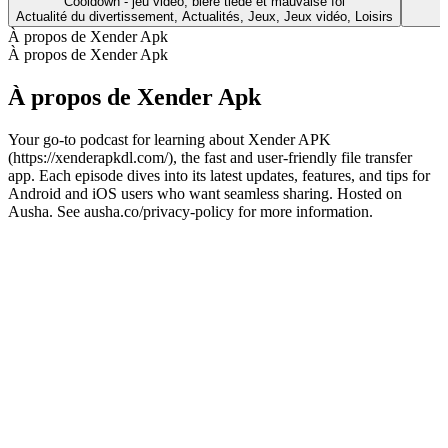
Cooldown - jeu vidéo, bière tiède et mauvaise foi
Actualité du divertissement, Actualités, Jeux, Jeux vidéo, Loisirs
À propos de Xender Apk
À propos de Xender Apk
À propos de Xender Apk
Your go-to podcast for learning about Xender APK
(https://xenderapkdl.com/), the fast and user-friendly file transfer
app. Each episode dives into its latest updates, features, and tips for
Android and iOS users who want seamless sharing. Hosted on
Ausha. See ausha.co/privacy-policy for more information.
Site web du podcast