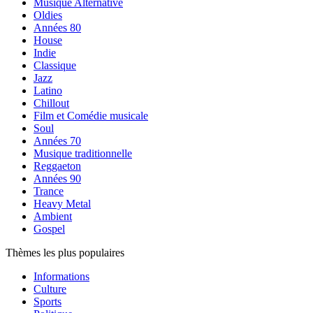
Musique Alternative
Oldies
Années 80
House
Indie
Classique
Jazz
Latino
Chillout
Film et Comédie musicale
Soul
Années 70
Musique traditionnelle
Reggaeton
Années 90
Trance
Heavy Metal
Ambient
Gospel
Thèmes les plus populaires
Informations
Culture
Sports