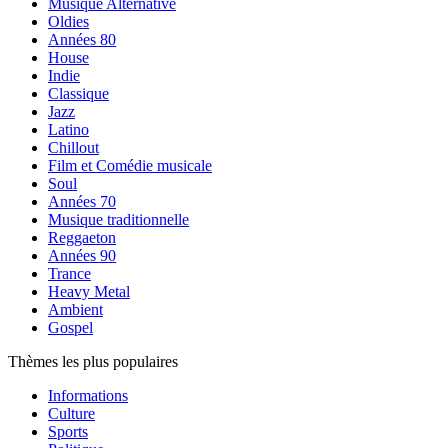
Musique Alternative
Oldies
Années 80
House
Indie
Classique
Jazz
Latino
Chillout
Film et Comédie musicale
Soul
Années 70
Musique traditionnelle
Reggaeton
Années 90
Trance
Heavy Metal
Ambient
Gospel
Thèmes les plus populaires
Informations
Culture
Sports