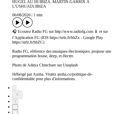
HUGEL AU HÏ IBIZA, MARTIN GARRIX À
L'USHUAÏA IBIZA
06/08/2026
|
1 min
🎧 Ecoutez Radio FG sur http://www.radiofg.com 📱 et sur
l’Application FG (IOS https://urlz.fr/hhZx - Google Play
https://urlz.fr/hhZC)
Radio FG, référence des musiques électroniques, propose une
programmation house, deep, et électro
Photo de Aditya Chinchure sur Unsplash
Hébergé par Ausha. Visitez ausha.co/politique-de-
confidentialite pour plus d'informations.
1
2
3