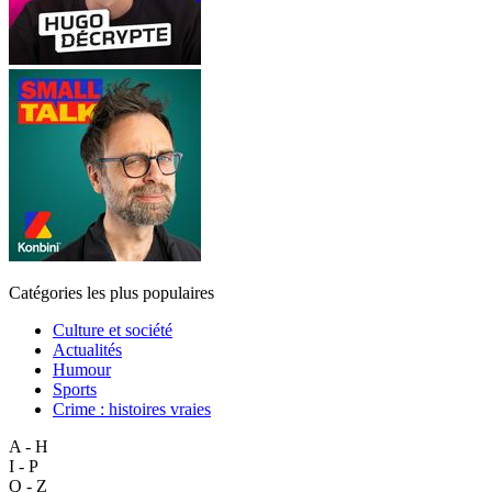
Catégories les plus populaires
Culture et société
Actualités
Humour
Sports
Crime : histoires vraies
A - H
I - P
Q - Z