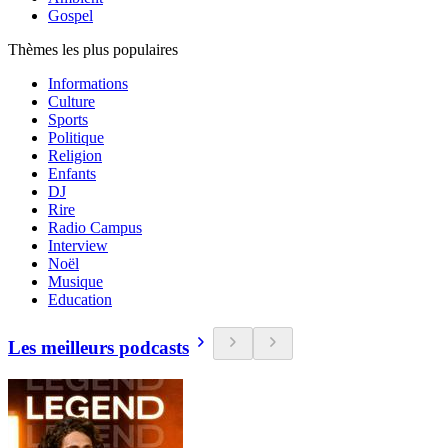
Gospel
Thèmes les plus populaires
Informations
Culture
Sports
Politique
Religion
Enfants
DJ
Rire
Radio Campus
Interview
Noël
Musique
Education
Les meilleurs podcasts