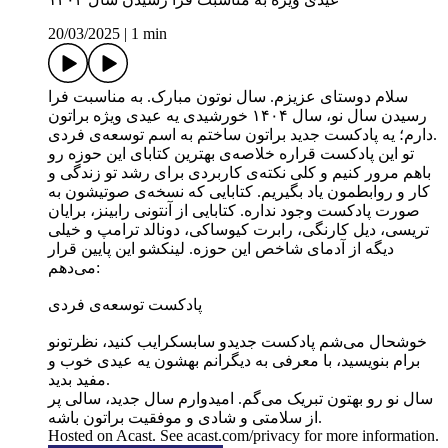
20/03/2025
|
1 min
سلام دوستای عزیزم. سال نوتون مبارک. به مناسبت فرا
رسیدن سال نو، سال ۱۴۰۴ خورشیدی یه عیدی ویژه براتون
دارم؛ یه پادکست جدید براتون ساختم به اسم توسعه‌ی فردی.
تو این پادکست قراره خلاصه‌ی بهترین کتابای این حوزه رو
باهم مرور کنیم و کلی نکته‌ی کاربردی برای رشد تو زندگی و
کار و روابطمون یاد بگیریم. کتابایی که نسخه‌ی صوتیشون به
صورت پادکست وجود نداره. کتابایی از آنتونی رابینز، برایان
تریسی، دیل کارنگی، رابرت کیوساکی، دونالد ترامپ و خیلی
دیگه از آدمای شاخص این حوزه. لینکشو این پایین قرار
می‌دهم:
پادکست توسعه‌ی فردی
خوشحال می‌شم پادکست جدیدو سابسکرایب کنید، نظرتونو
برام بنویسید، با معرفی به دیگرانم بهشون یه عیدی خوب و
مفید بدید.
سال نو رو بهتون تبریک می‌گم. امیدوارم سال جدید، سالی پر
از سلامتی و شادی و موفقیت براتون باشه.
Hosted on Acast. See acast.com/privacy for more information.