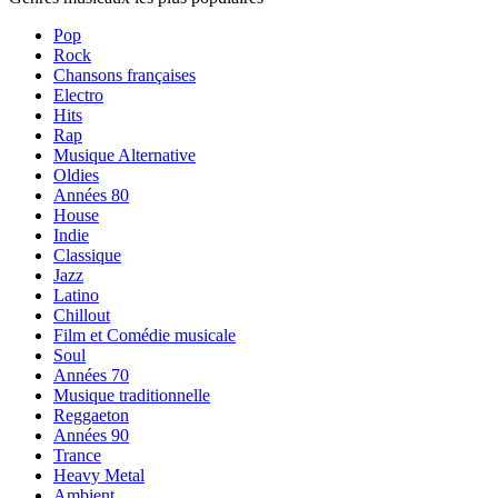
Pop
Rock
Chansons françaises
Electro
Hits
Rap
Musique Alternative
Oldies
Années 80
House
Indie
Classique
Jazz
Latino
Chillout
Film et Comédie musicale
Soul
Années 70
Musique traditionnelle
Reggaeton
Années 90
Trance
Heavy Metal
Ambient