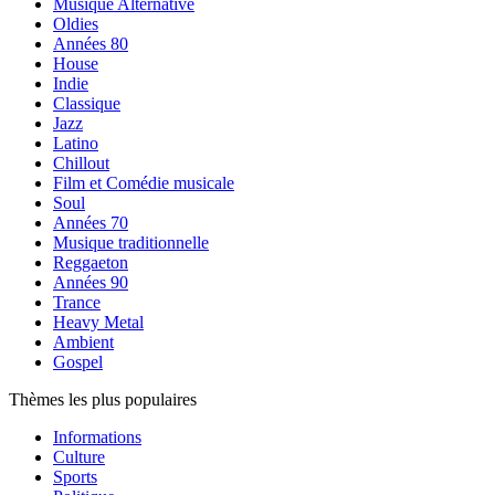
Musique Alternative
Oldies
Années 80
House
Indie
Classique
Jazz
Latino
Chillout
Film et Comédie musicale
Soul
Années 70
Musique traditionnelle
Reggaeton
Années 90
Trance
Heavy Metal
Ambient
Gospel
Thèmes les plus populaires
Informations
Culture
Sports